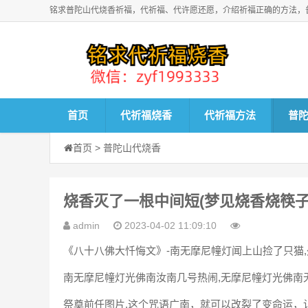
铭求普陀山代烧香祈福，代祈福、代许愿还愿，介绍祈福正确的方法，
首页
代祈福烧香
代祈福方法
普
首页
>
普陀山代烧香
烧香灭了一根中间短(梦见烧香烧筷子
admin
2023-04-02 11:09:10
《八十八佛大忏悔文》-南无摩尼幢灯闻上山捡了只猫
南无摩尼幢灯光佛南汝南几号热闹,无摩尼幢灯光佛南
祭奠前任图片,这个咒语广南，就可以改裂了变命运，