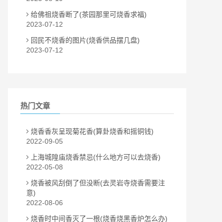
给佛祖烧香断了(茶园那里可烧香求福)
2023-07-12
回民不烧香的图片(烧香供品摆几盘)
2023-07-12
热门文章
烧香香灰呈现菊花香(算卦烧香和摇铜钱)
2022-09-05
上海城隍庙烧香禁忌(什么地方可以去烧香)
2022-05-08
烧香被风刮倒了但没断(去灵岩寺烧香需要注
意)
2022-08-06
烧香时中间香灭了一根(烧香烧黑香炉怎么办)