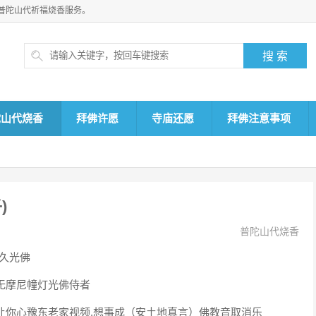
普陀山代祈福烧香服务。
陀山代烧香
拜佛许愿
寺庙还愿
拜佛注意事项
)
普陀山代烧香
,久光佛
无摩尼幢灯光佛侍者
让你心豫东老家视频,想事成（安土地真言）佛教音取消乐