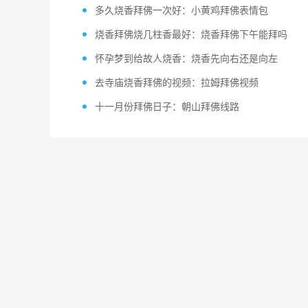
多久烧香拜佛一次好：小黄鸡拜佛表情包
烧香拜佛烧几柱香最好：烧香拜佛下午能拜吗
怀孕梦到给故人烧香：烧香先向右还是向左
去寺庙烧香拜佛的视频：拉姆拜佛视频
十一月份拜佛日子：朝山拜佛线路