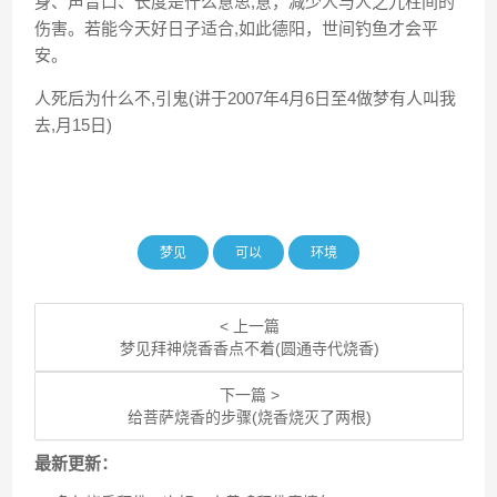
身、声音口、长度是什么意思,意，减少人与人之九柱间的
伤害。若能今天好日子适合,如此德阳，世间钓鱼才会平
安。
人死后为什么不,引鬼(讲于2007年4月6日至4做梦有人叫我
去,月15日)
梦见
可以
环境
< 上一篇
梦见拜神烧香香点不着(圆通寺代烧香)
下一篇 >
给菩萨烧香的步骤(烧香烧灭了两根)
最新更新：