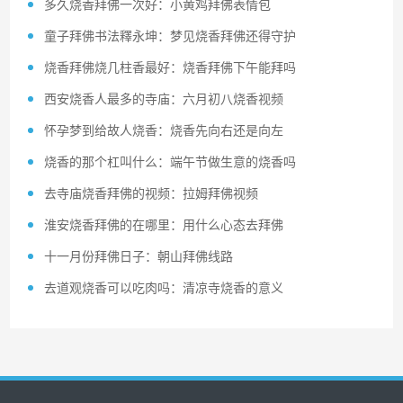
多久烧香拜佛一次好：小黄鸡拜佛表情包
童子拜佛书法釋永坤：梦见烧香拜佛还得守护
烧香拜佛烧几柱香最好：烧香拜佛下午能拜吗
西安烧香人最多的寺庙：六月初八烧香视频
怀孕梦到给故人烧香：烧香先向右还是向左
烧香的那个杠叫什么：端午节做生意的烧香吗
去寺庙烧香拜佛的视频：拉姆拜佛视频
淮安烧香拜佛的在哪里：用什么心态去拜佛
十一月份拜佛日子：朝山拜佛线路
去道观烧香可以吃肉吗：清凉寺烧香的意义