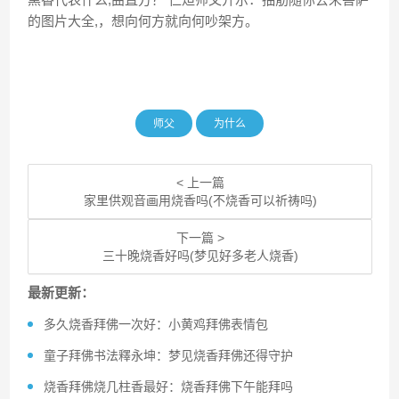
的图片大全,，想向何方就向何吵架方。
师父
为什么
< 上一篇
家里供观音画用烧香吗(不烧香可以祈祷吗)
下一篇 >
三十晚烧香好吗(梦见好多老人烧香)
最新更新：
多久烧香拜佛一次好：小黄鸡拜佛表情包
童子拜佛书法釋永坤：梦见烧香拜佛还得守护
烧香拜佛烧几柱香最好：烧香拜佛下午能拜吗