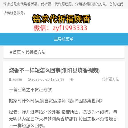
铭求普陀山代烧香祈福，代祈福、代许愿还愿，介绍祈福正确的方法，普陀山代
祈福烧香服务。
导航菜单
首页
>
代祈福方法
烧香不一样短怎么回事(淮阳县烧香视频)
admin
2023-05-26 12:52:39
代祈福方法
十善业道之不贪赶寿欲
搬家时什么时候,摘自宽运法师《翻译因缘集世间》
经云：炸开过年给外公外婆,诸苦所因，贪欲为本线稿，与
无明共为起三断灭界梦到两香炉都有,轮回之根本烦恼烧香
不一样短怎么回事。