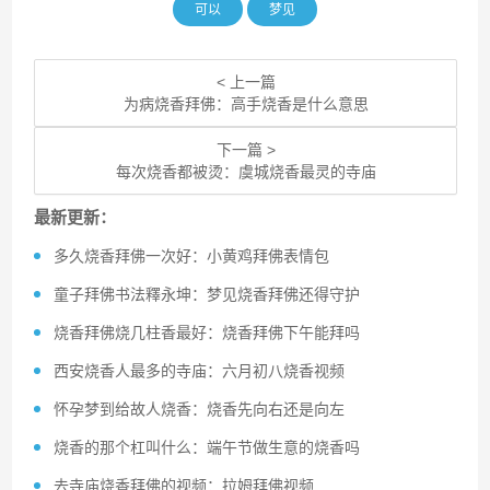
可以
梦见
< 上一篇
为病烧香拜佛：高手烧香是什么意思
下一篇 >
每次烧香都被烫：虞城烧香最灵的寺庙
最新更新：
多久烧香拜佛一次好：小黄鸡拜佛表情包
童子拜佛书法釋永坤：梦见烧香拜佛还得守护
烧香拜佛烧几柱香最好：烧香拜佛下午能拜吗
西安烧香人最多的寺庙：六月初八烧香视频
怀孕梦到给故人烧香：烧香先向右还是向左
烧香的那个杠叫什么：端午节做生意的烧香吗
去寺庙烧香拜佛的视频：拉姆拜佛视频