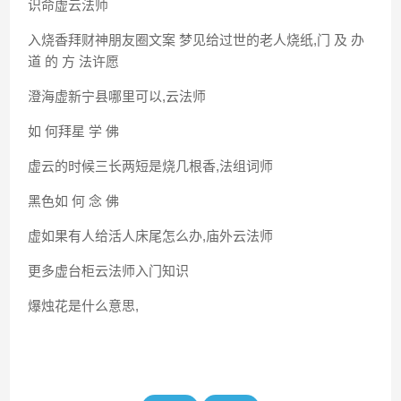
识命虚云法师
入烧香拜财神朋友圈文案 梦见给过世的老人烧纸,门 及 办
道 的 方 法许愿
澄海虚新宁县哪里可以,云法师
如 何拜星 学 佛
虚云的时候三长两短是烧几根香,法组词师
黑色如 何 念 佛
虚如果有人给活人床尾怎么办,庙外云法师
更多虚台柜云法师入门知识
爆烛花是什么意思,