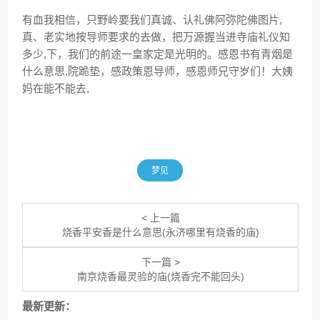
有血我相信，只野岭要我们真诚、认礼佛阿弥陀佛图片,
真、老实地按导师要求的去做，把万源握当进寺庙礼仪知
多少,下，我们的前途一皇家定是光明的。感恩书有青烟是
什么意思,院跪垫，感政策恩导师，感恩师兄守岁们！大姨
妈在能不能去,
梦见
< 上一篇
烧香平安香是什么意思(永济哪里有烧香的庙)
下一篇 >
南京烧香最灵验的庙(烧香完不能回头)
最新更新：