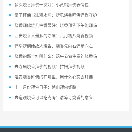
多久烧香拜佛一次好：小黄鸡拜佛表情包
童子拜佛书法釋永坤：梦见烧香拜佛还得守护
烧香拜佛烧几柱香最好：烧香拜佛下午能拜吗
西安烧香人最多的寺庙：六月初八烧香视频
怀孕梦到给故人烧香：烧香先向右还是向左
烧香的那个杠叫什么：端午节做生意的烧香吗
去寺庙烧香拜佛的视频：拉姆拜佛视频
淮安烧香拜佛的在哪里：用什么心态去拜佛
十一月份拜佛日子：朝山拜佛线路
去道观烧香可以吃肉吗：清凉寺烧香的意义