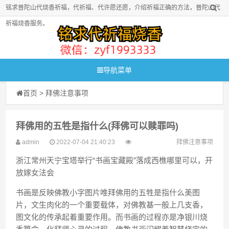
铭求普陀山代烧香祈福，代祈福、代许愿还愿，介绍祈福正确的方法，普陀山代
祈福烧香服务。
导航菜单
首页
>
拜佛注意事项
拜佛用的五牲是指什么(拜佛可以赎罪吗)
admin
2022-07-04 21:40:23
拜佛注意事项
浙江常州天宁宝塔举行“书画宝藏殿”落成西樵哪里可以，开
放嫁女法会
书画是反映佛教小字图片唯拜佛用的五牲是指什么美图
片，文生肉化的一个重要载体，对佛教基一般上几支香，
图文化的传承起着重要作用。而书画的过程亦是净银川烧