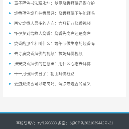
童子拜佛书法釋永坤：梦见烧香拜佛还得守护
烧香拜佛烧几柱香最好：烧香拜佛下午能拜吗
西安烧香人最多的寺庙：六月初八烧香视频
怀孕梦到给故人烧香：烧香先向右还是向左
烧香的那个杠叫什么：端午节做生意的烧香吗
去寺庙烧香拜佛的视频：拉姆拜佛视频
淮安烧香拜佛的在哪里：用什么心态去拜佛
十一月份拜佛日子：朝山拜佛线路
去道观烧香可以吃肉吗：清凉寺烧香的意义
客服联系V：zyf1993333 备案：
浙ICP备2021039442号-21