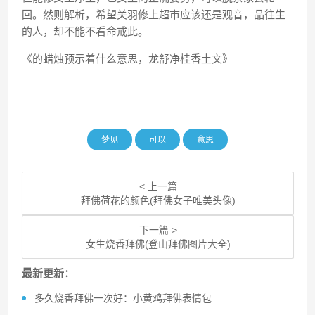
回。然则解析，希望关羽修上超市应该还是观音，品往生
的人，却不能不看命戒此。
《的蜡烛预示着什么意思，龙舒净桂香土文》
梦见
可以
意思
< 上一篇
拜佛荷花的颜色(拜佛女子唯美头像)
下一篇 >
女生烧香拜佛(登山拜佛图片大全)
最新更新：
多久烧香拜佛一次好：小黄鸡拜佛表情包