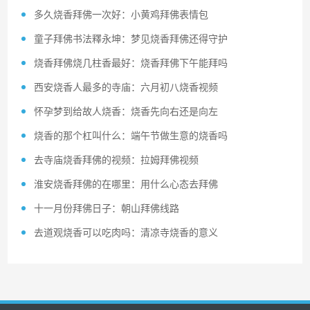
多久烧香拜佛一次好：小黄鸡拜佛表情包
童子拜佛书法釋永坤：梦见烧香拜佛还得守护
烧香拜佛烧几柱香最好：烧香拜佛下午能拜吗
西安烧香人最多的寺庙：六月初八烧香视频
怀孕梦到给故人烧香：烧香先向右还是向左
烧香的那个杠叫什么：端午节做生意的烧香吗
去寺庙烧香拜佛的视频：拉姆拜佛视频
淮安烧香拜佛的在哪里：用什么心态去拜佛
十一月份拜佛日子：朝山拜佛线路
去道观烧香可以吃肉吗：清凉寺烧香的意义