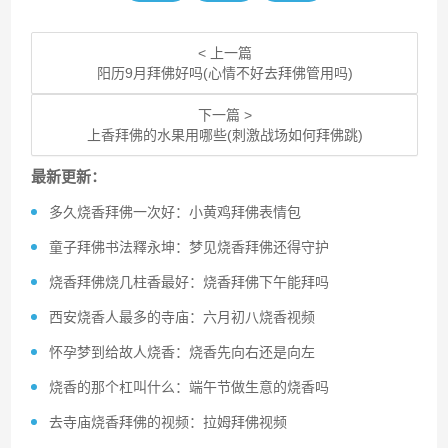
< 上一篇
阳历9月拜佛好吗(心情不好去拜佛管用吗)
下一篇 >
上香拜佛的水果用哪些(刺激战场如何拜佛跳)
最新更新：
多久烧香拜佛一次好：小黄鸡拜佛表情包
童子拜佛书法釋永坤：梦见烧香拜佛还得守护
烧香拜佛烧几柱香最好：烧香拜佛下午能拜吗
西安烧香人最多的寺庙：六月初八烧香视频
怀孕梦到给故人烧香：烧香先向右还是向左
烧香的那个杠叫什么：端午节做生意的烧香吗
去寺庙烧香拜佛的视频：拉姆拜佛视频